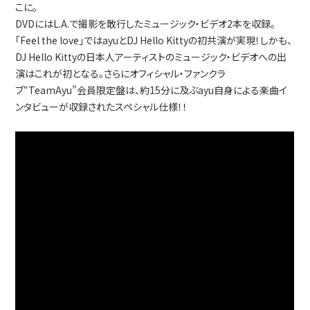
こに。
DVDにはL.A.で撮影を敢行したミュージック・ビデオ2本を収録。
「Feel the love」ではayuとDJ Hello Kittyの初共演が実現！しかも、
DJ Hello Kittyの日本人アーティストのミュージック・ビデオへの出
演はこれが初となる。さらにオフィシャル・ファンクラ
ブ“TeamAyu”会員限定盤は、約15分に及ぶayu自身による楽曲イ
ンタビューが収録されたスペシャル仕様！！