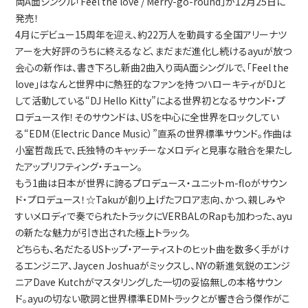
両A面シングル「Feel the love / Merry-go-round」が12月25日に
発売！
4月にデビュー15周年を迎え、約22万人を動員する全国アリーナツ
アーを大好評のうちに終えるなど、まだまだ進化し続けるayuが放つ
会心の新作は、書き下ろし新曲2曲入り両A面シングルで、「Feel the
love」はなんと世界中に熱狂的なファンを持つハローキティがDJと
して活動している“DJ Hello Kitty”による世界初となるサウンド・プ
ロデュース作！そのサウンドは、USを中心に全世界をロックしてい
る“EDM（Electric Dance Music）”直系の世界標準サウンド。作曲は
小室哲哉氏で、氏独特のキャッチーなメロディと見事な融合を果たし
たアップリフティング・チューン。
もう1曲は日本が世界に誇るプロデュース・ユニットm-floがサウン
ド・プロデュース！☆Takuが創り上げたフロア志向、かつ、親しみや
すいメロディで奏でられたトラックにVERBALのRapも加わった、ayu
の新たな魅力が引き出された極上トラック。
どちらも、名だたるUSトップ・アーティストのヒット曲を数多く手がけ
るエンジニア、Jaycen Joshuaがミックスし、NYの新進気鋭のエンジ
ニアDave Kutchがマスタリングした一切の妥協無しの本格サウン
ド。ayuの切ない歌詞と世界標準EDMトラックとが響き合う傑作がこ