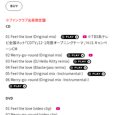
BUY
※ファンクラブ会員限定盤
CD
01 Feel the love（Original mix）
※TBS系テレ
ビ全国ネット「CDTV」12･1月度オープニングテーマ / H.I.S.キャンペ
ーンCM
02 Merry-go-round（Original mix）
03 Feel the love (DJ Hello Kitty remix)
04 Feel the love (Blasterjaxx remix)
05 Feel the love（Original mix -Instrumental-）
06 Merry-go-round（Original mix -Instrumental-）
DVD
01 Feel the love（video clip）
02 Merry-go-round（video clip）