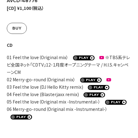
AVCD-48776
[CD] ¥1,100（税込）
BUY
CD
01 Feel the love（Original mix）
※TBS系テレ
ビ全国ネット「CDTV」12･1月度オープニングテーマ / H.I.S.キャンペ
ーンCM
02 Merry-go-round（Original mix）
03 Feel the love (DJ Hello Kitty remix)
04 Feel the love (Blasterjaxx remix)
05 Feel the love（Original mix -Instrumental-）
06 Merry-go-round（Original mix -Instrumental-）