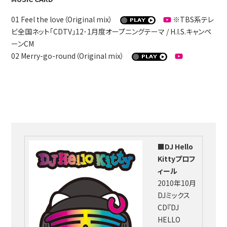
01 Feel the love（Original mix）
※TBS系テレ
ビ全国ネット「CDTV」12･1月度オープニングテーマ / H.I.S.キャンペ
ーンCM
02 Merry-go-round（Original mix）
■DJ Hello
Kittyプロフ
ィール
2010年10月
DJミックス
CD『DJ
HELLO