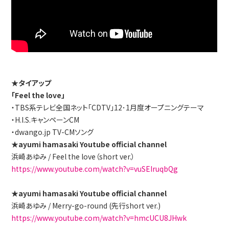
★タイアップ
「Feel the love」
・TBS系テレビ全国ネット「CDTV」12･1月度オープニングテーマ
・H.I.S.キャンペーンCM
・dwango.jp TV-CMソング
★ayumi hamasaki Youtube official channel
浜崎あゆみ / Feel the love（short ver.）
https://www.youtube.com/watch?v=vuSEIruqbQg
★ayumi hamasaki Youtube official channel
浜崎あゆみ / Merry-go-round (先行short ver.)
https://www.youtube.com/watch?v=hmcUCU8JHwk