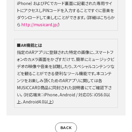
iPhone）およびPCでカード裏面に記載された専用サイ
トにアクセスしPINコードを入力することですぐに音楽を
ダウンロードして楽しむことができます。（詳細はこちらか
ら
http://musicard.jp/
）
■AR機能とは
指定のARアプリに登録された特定の画像に、スマートフ
ォンのカメラ画面をかざすだけで、簡単にミュージックビ
デオの映像や音楽を試聴したり、スペシャルコンテンツな
どを観ることができる便利なツール機能です。本コンテ
ンツをお楽しみ頂くためのARアプリに関しては各
MUSICCARD商品に同封された説明書にてご確認下さ
い。（対応端末：iPhone、Android / 対応OS：iOS6.0以
上、Android4.0以上）
BACK