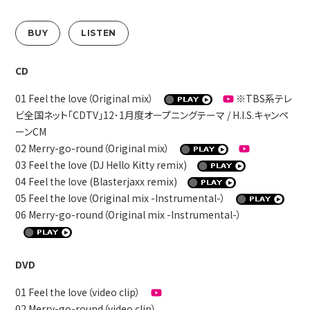
BUY
LISTEN
CD
01 Feel the love（Original mix）
※TBS系テレ
ビ全国ネット「CDTV」12･1月度オープニングテーマ / H.I.S.キャンペ
ーンCM
02 Merry-go-round（Original mix）
03 Feel the love (DJ Hello Kitty remix)
04 Feel the love (Blasterjaxx remix)
05 Feel the love（Original mix -Instrumental-）
06 Merry-go-round（Original mix -Instrumental-）
DVD
01 Feel the love（video clip）
02 Merry-go-round（video clip）