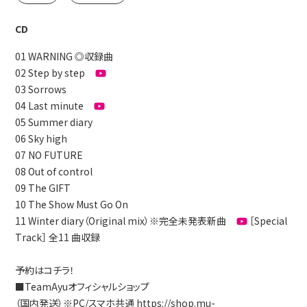
CD
01 WARNING
◎収録曲
02 Step by step
03 Sorrows
04 Last minute
05 Summer diary
06 Sky high
07 NO FUTURE
08 Out of control
09 The GIFT
10 The Show Must Go On
11 Winter diary（Original mix）※完全未発表新曲
［Special
Track］
全11 曲収録
予約はコチラ！
■TeamAyuオフィシャルショップ
（国内発送）※PC/スマホ共通 https://shop.mu-