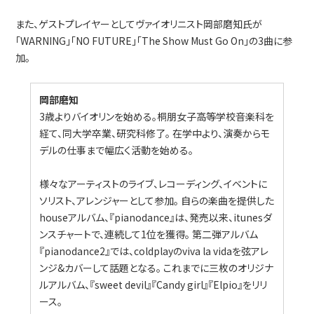
また、ゲストプレイヤーとしてヴァイオリニスト岡部磨知氏が
「WARNING」「NO FUTURE」「The Show Must Go On」の3曲に参
加。
岡部磨知
3歳よりバイオリンを始める。桐朋女子高等学校音楽科を
経て、同大学卒業、研究科修了。 在学中より、演奏からモ
デルの仕事まで幅広く活動を始める。
様々なアーティストのライブ、レコーディング、イベントに
ソリスト、アレンジャーとして参加。 自らの楽曲を提供した
houseアルバム、『pianodance』は、発売以来、itunesダ
ンスチャートで、連続して1位を獲得。 第二弾アルバム
『pianodance2』では、coldplayのviva la vidaを弦アレ
ンジ&カバーして話題となる。 これまでに三枚のオリジナ
ルアルバム、『sweet devil』『Candy girl』『Elpio』をリリ
ース。