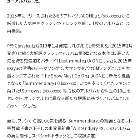
ューアルバム"だ。
2015年にリリースされた2枚のアルバム『A ONE』と『sixxxxxx』から
厳選した人気曲をクラシック・アレンジを施し、1枚のアルバムとして
再構築。
『
Classical』（2013年1月発売）、『LOVE CL
SSICS』（2015年1月
発売）に続く大好評クラシックアルバム第3弾となる本作は、高い人
気を誇る鬼気迫るバラード「Last minute」（A ONE）、まさに2015年
のayuの活動のテーマソングで、サマンサタバサCMソングとしても大
量オンエアされた「The Show Must Go On」（A ONE）、新たな夏曲
となった「Summer diary」（sixxxxxx）、いつも支えてくれたファンに
向けた「Sorrows」（sixxxxxx）等、2枚のアルバムから珠玉の10曲を
セレクト。オリジナルとは異なる新たな解釈に基づくアルバムとして
パッケージした。
更に、ファンから高い人気を誇る「Summer diary」の続編となる、小
室哲哉氏書き下ろしの未発表新曲「Winter diary」を、このアルバム
の為に制作しスペシャルトラックとして収録決定！！