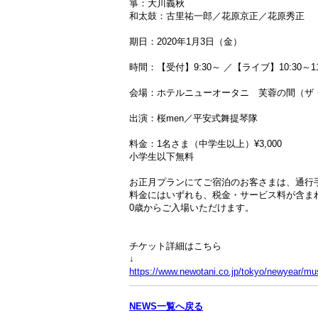
箏：大川義秋
和太鼓：古里祐一郎／花原京正／花原秀正
期日：2020年1月3日（金）
時間：【受付】9:30～ ／【ライブ】10:30～11
会場：ホテルニューオータニ 芙蓉の間（ザ
出演：桜men／平安式舞提琴隊
料金：1名さま（中学生以上）¥3,000
小学生以下無料
お正月プランにてご宿泊のお客さまは、通行
料金にはいずれも、税金・サービス料が含ま
0歳からご入場いただけます。
チケット詳細はこちら
↓
https://www.newotani.co.jp/tokyo/newyear/mu
NEWS一覧へ戻る