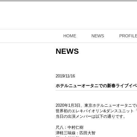
HOME
NEWS
PROFIL
NEWS
2019/11/16
ホテルニューオータニでの新春ライブイベ
2020年1月3日、東京ホテルニューオータ
世界初のエレキバイオリン&ダンスユニット
当日の出演メンバーは以下の通りです。
尺八：中村仁樹
津軽三味線：匹田大智