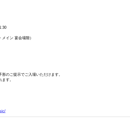
:30
・メイン 宴会場階）
手形のご提示でご入場いただけます。
れます。
sic/