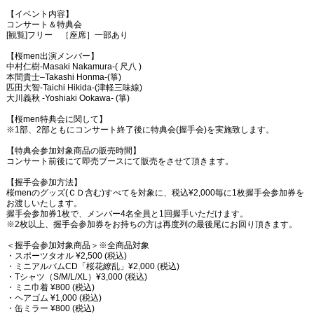
【イベント内容】
コンサート＆特典会
[観覧]フリー ［座席］一部あり
【桜men出演メンバー】
中村仁樹-Masaki Nakamura-( 尺八 )
本間貴⼠‒Takashi Honma-(箏)
匹⽥⼤智-Taichi Hikida-(津軽三味線)
⼤川義秋 -Yoshiaki Ookawa- (箏)
【桜men特典会に関して】
※1部、2部ともにコンサート終了後に特典会(握手会)を実施致します。
【特典会参加対象商品の販売時間】
コンサート前後にて即売ブースにて販売をさせて頂きます。
【握手会参加方法】
桜menのグッズ(ＣＤ含む)すべてを対象に、税込¥2,000毎に1枚握手会参加券を
お渡しいたします。
握手会参加券1枚で、メンバー4名全員と1回握手いただけます。
※2枚以上、握手会参加券をお持ちの方は再度列の最後尾にお回り頂きます。
＜握手会参加対象商品＞※全商品対象
・スポーツタオル ¥2,500 (税込)
・ミニアルバムCD「桜花繚乱」¥2,000 (税込)
・Tシャツ（S/M/L/XL）¥3,000 (税込)
・ミニ巾着 ¥800 (税込)
・ヘアゴム ¥1,000 (税込)
・缶ミラー ¥800 (税込)