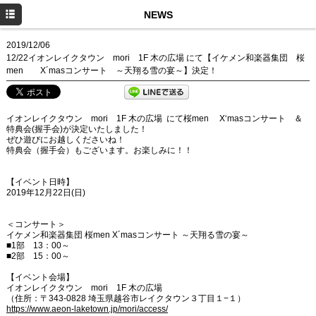
HOME
NEWS
NEWS
2019/12/06
12/22イオンレイクタウン mori 1F 木の広場 にて【イケメン和楽器集団 桜
PROFILE
men X´masコンサート ～天翔る雪の宴～】決定！
SCHEDULE
イオンレイクタウン mori 1F 木の広場 にて桜men X‘masコンサート ＆
DISCOGRAPHY
特典会(握手会)が決定いたしました！
ぜひ遊びにお越しくださいね！
お仕事のご依頼
特典会（握手会）もございます。お楽しみに！！
YouTube
【イベント日時】
2019年12月22日(日)
Instagram
＜コンサート＞
イケメン和楽器集団 桜men X´masコンサート ～天翔る雪の宴～
■1部 13：00～
■2部 15：00～
【イベント会場】
イオンレイクタウン mori 1F 木の広場
（住所：〒343-0828 埼玉県越谷市レイクタウン３丁目１−１）
https://www.aeon-laketown.jp/mori/access/