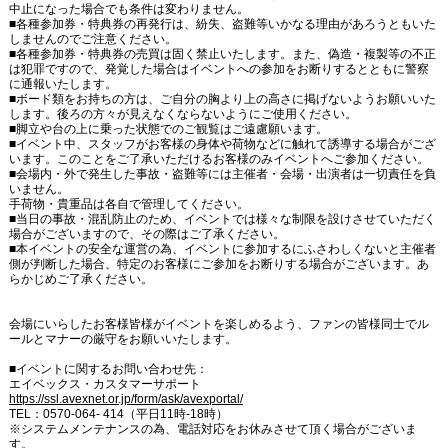
中止になった場合でも条件は変わりません。
■各種参加券・特典券の再発行は、紛失、盗難等いかなる理由があろうともいた
しませんのでご注意ください。
■各種参加券・特典券の売買は固く禁止いたします。また、偽造・複製等の不正
は犯罪ですので、発覚した場合はイベントへの参加をお断りするとともに警察
に通報いたします。
■ボード類をお持ちの方は、ご自分の胸より上の高さに掲げないようお願いいた
します。後ろの方々が見えなくならないようにご使用ください。
■脚立や台の上に乗った状態でのご観覧はご遠慮願います。
■イベント中、スタッフがお客様の身体や荷物などに触れて誘導する場合がござ
います。このことをご了承いただけるお客様のみイベントへご参加ください。
■会場内・外で発生した事故・盗難等には主催者・会場・出演者は一切責任を負
いません。
手荷物・貴重品は各自で管理してください。
■当日の事故・混乱防止のため、イベントでは様々な制限を設けさせていただく
場合がございますので、その際はご了承ください。
■本イベントの安全な運営の為、イベントに参加するにふさわしくないと主催者
側が判断した場合、特定のお客様にご参加をお断りする場合がございます。あ
らかじめご了承ください。
会場にいらしたお客様皆様がイベントを楽しめるよう、ファンの皆様同士でル
ールとマナーの厳守をお願いいたします。
■イベントに関するお問い合わせ先：
エイベックス・カスタマーサポート
https://ssl.avexnet.or.jp/form/ask/avexportal/
TEL：0570-064- 414（平日11時-18時）
※システムメンテナンスの為、電話対応をお休みさせて頂く場合がございま
す。