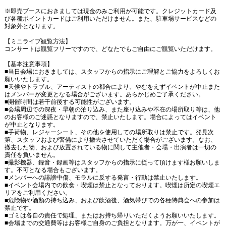
※即売ブースにおきましては現金のみご利用が可能です。クレジットカード及
び各種ポイントカードはご利用いただけません。また、駐車場サービスなどの
対象外となります。
【ミニライブ観覧方法】
コンサートは観覧フリーですので、どなたでもご自由にご観覧いただけます。
【基本注意事項】
■当日会場におきましては、スタッフからの指示にご理解とご協力をよろしくお
願いいたします。
■天候やトラブル、アーティストの都合により、やむをえずイベントが中止また
はメンバーが変更となる場合がございます。あらかじめご了承ください。
■開催時間は若干前後する可能性がございます。
■会場周辺での深夜・早朝の泊り込み、また座り込みや不在の場所取り等は、他
のお客様のご迷惑となりますので、禁止いたします。場合によってはイベント
が中止となります。
■手荷物、レジャーシート、その他を使用しての場所取りは禁止です。発見次
第、スタッフおよび警備により撤去させていただく場合がございます。なお、
撤去した物、および放置されている物に関して主催者・会場・出演者は一切の
責任を負いません。
■撮影機器、録音・録画等はスタッフからの指示に従って頂けます様お願いしま
す。不可となる場合もございます。
■メンバーへの誹謗中傷、モラルに反する発言・行動は禁止いたします。
■イベント会場内での飲食・喫煙は禁止となっております。喫煙は所定の喫煙エ
リアをご利用ください。
■危険物や酒類の持ち込み、および飲酒後、酒気帯びでの各種特典会への参加は
禁止です。
■ゴミは各自の責任で処理、またはお持ち帰りいただくようお願いいたします。
■会場までの交通費等はお客様ご自身のご負担となります。万が一、イベントが