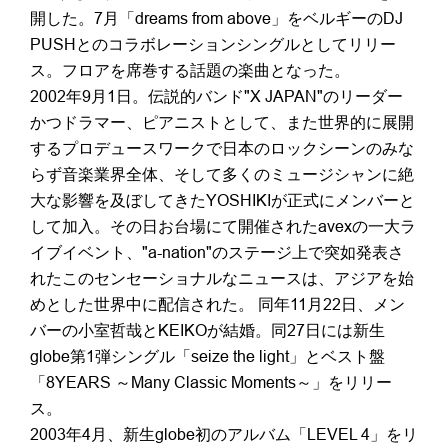
開した。7月「dreams from above」をベルギーのDJ
PUSHとのコラボレーションシングルとしてリリー
ス。フロアを席巻する話題の楽曲となった。
2002年9月1日。伝説的バンド"X JAPAN"のリーダー
かつドラマー、ピアニストとして、また世界的に展開
するプロデュースワークで日本のロックシーンのみな
らず音楽業界全体、そして多くのミュージシャンに絶
大な影響を及ぼしてきたYOSHIKIが正式にメンバーと
して加入。その日お台場にて開催されたavexの一大ラ
イブイベント、"a-nation"のステージ上で突如発表さ
れたこのセンセーショナルなニュースは、アジアを始
めとした世界中に配信された。 同年11月22日、メン
バーの小室哲哉とKEIKOが結婚。同27日には新生
globe第1弾シングル「seize the light」とベスト盤
「8YEARS ～Many Classic Moments～」をリリー
ス。
2003年4月、新生globe初のアルバム「LEVEL 4」をリ