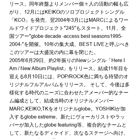
リース。同年終盤よりメンバー個々人の活動の幅も広
がり、12月にはKEIKOのソロプロジェクトシングル
「KCO」を発売、翌2004年3月にはMARCによるワー
ルドワイドプロジェクト"245"もスタート。11月、全
国ツアー"globe decade -access best seasons1995-
2004-"を開催。10年の集大成、BEST LIVEと呼ぶべき
このツアーは大盛況の内に幕を閉じた。
2005年6月29日、約2年振りのNewシングル「Here I
Am / New Album Playlist」をリリース。結成11年目を
迎える8月10日には、POP/ROCK色に満ちる待望のオ
リジナルフルアルバムをリリース。 そして、今後は多
様化する時代のニーズに合わせたアメーバー的なチー
ム編成として、結成当時のオリジナルメンバー
MARC,KEIKO,TKをオリジナルglobe。YOSHIKIが加
入するglobe extreme、新たにヴォーカリストやラッ
パーが加入したglobe featuring等、複合的なチームと
して、新たなるディケイド、次なるステージへ向け、