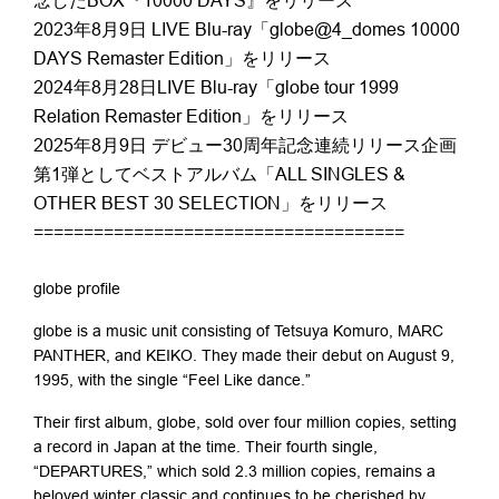
念したBOX『10000 DAYS』をリリース
2023年8月9日 LIVE Blu-ray「globe@4_domes 10000
DAYS Remaster Edition」をリリース
2024年8月28日LIVE Blu-ray「globe tour 1999
Relation Remaster Edition」をリリース
2025年8月9日 デビュー30周年記念連続リリース企画
第1弾としてベストアルバム「ALL SINGLES &
OTHER BEST 30 SELECTION」をリリース
=====================================
globe profile
globe is a music unit consisting of Tetsuya Komuro, MARC
PANTHER, and KEIKO. They made their debut on August 9,
1995, with the single “Feel Like dance.”
Their first album, globe, sold over four million copies, setting
a record in Japan at the time. Their fourth single,
“DEPARTURES,” which sold 2.3 million copies, remains a
beloved winter classic and continues to be cherished by