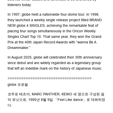
listeners today.
In 1997, globe held a nationwide four-dome tour. In 1998,
they launched a weekly single release project titled BRAND
NEW globe 4 SINGLES, achieving the remarkable feat of
placing four songs simultaneously in the Oricon Weekly
Singles Chart Top 10. That same year, they won the Grand
Prix at the 40th Japan Record Awards with “wanna Be A
Dreammaker.”
In August 2025, globe will celebrated their 30th anniversary
since debut and are widely regarded as a legendary group
that left an indelible mark on the history of Japanese music.
=====================================
globe 프로필
코무로 테츠야, MARC PANTHER, KEIKO 세 명으로 구성된 음
악 유닛으로, 1995년 8월 9일 「Feel Like dance」로 데뷔하였
다.